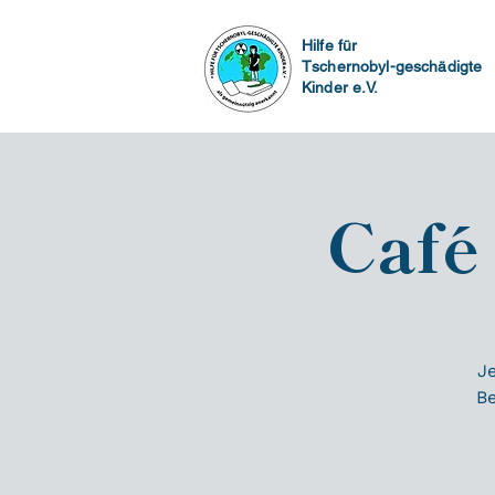
Hilfe für
Tschernobyl-geschädigte
Kinder e.V.
Café
Je
B