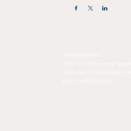
Spendenkonto:
Hilfe für Tschernobyl-gesch
IBAN: DE 79 3705 0299 01
BIC: COKSDE33XXX