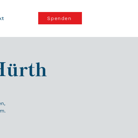
kt
Spenden
Hürth
en,
m.