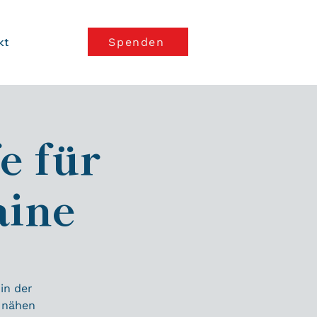
kt
Spenden
e für
aine
in der
d nähen