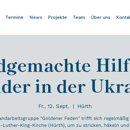
Termine
News
Projekte
Team
Über uns
Konta
gemachte Hilf
der in der Ukr
Fr., 12. Sept.
  |  
Hürth
andarbeitsgruppe "Goldener Faden" trifft sich regelmäßig 
-Luther-King-Kirche (Hürth), um zu stricken, häkeln un