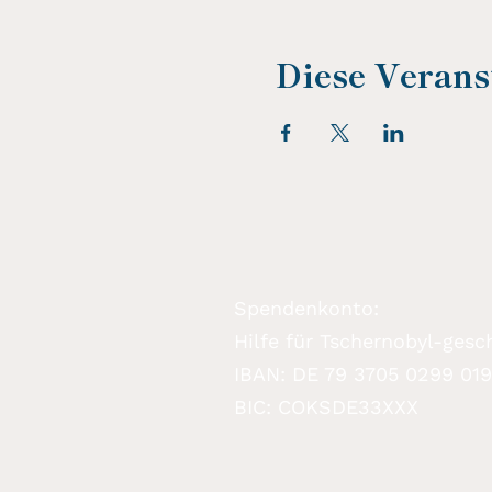
Diese Veranst
Spendenkonto:
Hilfe für Tschernobyl-gesch
IBAN: DE 79 3705 0299 01
BIC: COKSDE33XXX