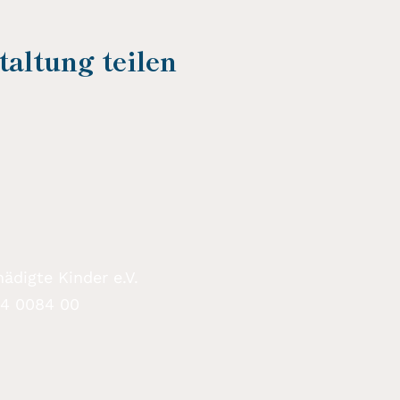
altung teilen
ädigte Kinder e.V.
94 0084 00