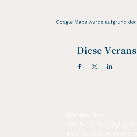
Google Maps wurde aufgrund der A
Diese Veranst
Spendenkonto:
Hilfe für Tschernobyl-gesch
IBAN: DE 79 3705 0299 01