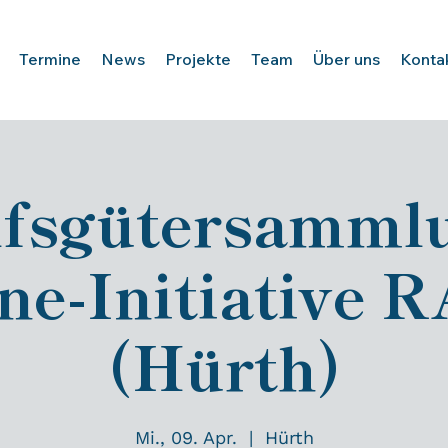
Termine
News
Projekte
Team
Über uns
Konta
lfsgütersamml
ne-Initiative
(Hürth)
Mi., 09. Apr.
  |  
Hürth