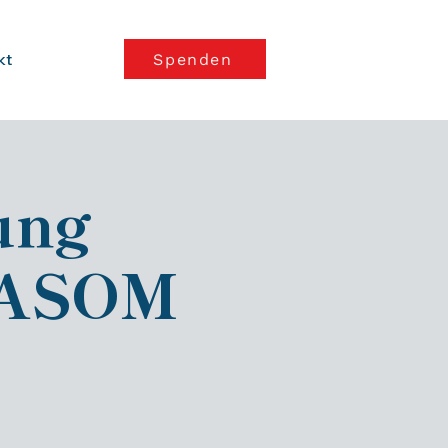
kt
Spenden
ung
 RASOM