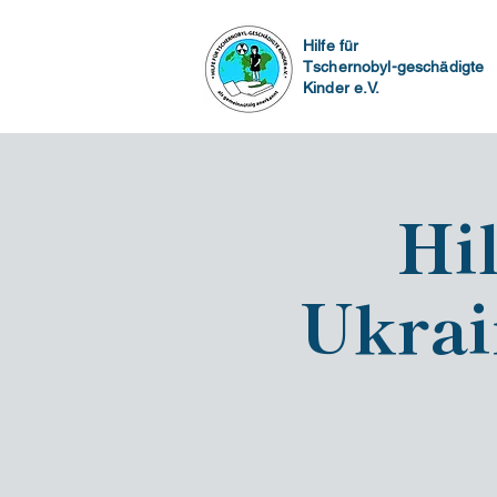
Hilfe für
Tschernobyl-geschädigte
Kinder e.V.
Hi
Ukrai