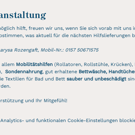
anstaltung
lich hilft, freuen wir uns, wenn Sie sich vorab mit uns 
timmen, was aktuell für die nächsten Hilfslieferungen 
Larysa Rozengaft, Mobil-Nr.: 0157 50671575 
 allem 
Mobilitätshilfen
 (Rollatoren, Rollstühle, Krücken), 
,  
Sondennahrung
, gut erhaltene 
Bettwäsche, Handtüche
ie Textilien für Bad und Bett 
sauber und unbeschädigt
 si
rden.
erstützung und Ihr Mitgefühl!
nalytics- und funktionalen Cookie-Einstellungen blockie