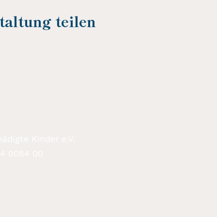
altung teilen
ädigte Kinder e.V.
94 0084 00