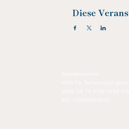
Diese Veranst
Spendenkonto:
Hilfe für Tschernobyl-gesch
IBAN: DE 79 3705 0299 01
BIC: COKSDE33XXX