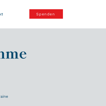
kt
Spenden
ahme
raine