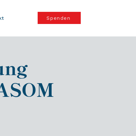
kt
Spenden
ung
 RASOM