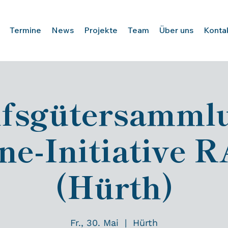
Termine
News
Projekte
Team
Über uns
Konta
lfsgütersamml
ne-Initiative
(Hürth)
Fr., 30. Mai
  |  
Hürth