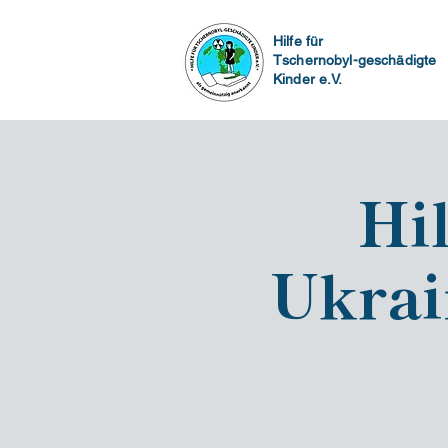
Hilfe für
Tschernobyl-geschädigte
Kinder e.V.
Hi
Ukrai