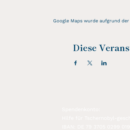
Google Maps wurde aufgrund der A
Diese Veranst
Spendenkonto:
Hilfe für Tschernobyl-gesch
IBAN: DE 79 3705 0299 01